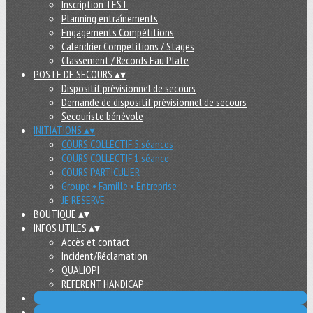
Inscription TEST
Planning entraînements
Engagements Compétitions
Calendrier Compétitions / Stages
Classement / Records Eau Plate
POSTE DE SECOURS
▴
▾
Dispositif prévisionnel de secours
Demande de dispositif prévisionnel de secours
Secouriste bénévole
INITIATIONS
▴
▾
COURS COLLECTIF 5 séances
COURS COLLECTIF 1 séance
COURS PARTICULIER
Groupe • Famille • Entreprise
JE RESERVE
BOUTIQUE
▴
▾
INFOS UTILES
▴
▾
Accès et contact
Incident/Réclamation
QUALIOPI
REFERENT HANDICAP