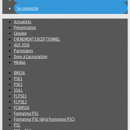
Se connecter
Actualités
Présentation
L'équipe
EVENEMENT EXCEPTIONNEL
AUS 2026
Partenaires
Dons à L'association
Médias
BNSSA
PSE1
PSE2
SSA L
FC PSE1
FC PSE2
FC BNSSA
Formateur PSC
Formateur PSE (déjà Formateur PSC)
PSC