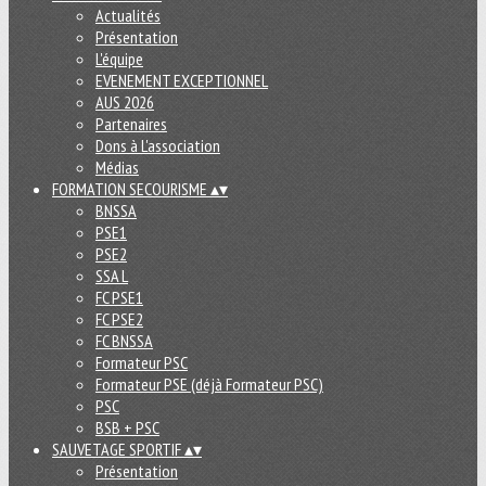
Actualités
Présentation
L'équipe
EVENEMENT EXCEPTIONNEL
AUS 2026
Partenaires
Dons à L'association
Médias
FORMATION SECOURISME
▴
▾
BNSSA
PSE1
PSE2
SSA L
FC PSE1
FC PSE2
FC BNSSA
Formateur PSC
Formateur PSE (déjà Formateur PSC)
PSC
BSB + PSC
SAUVETAGE SPORTIF
▴
▾
Présentation