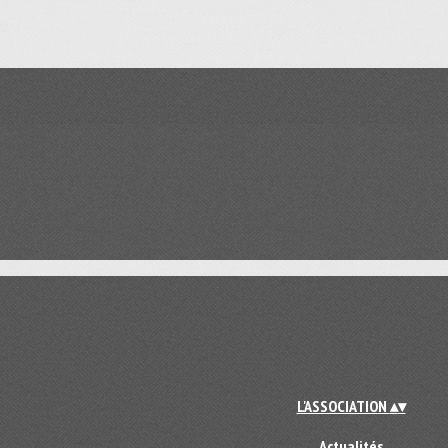
L'ASSOCIATION
▴
▾
Actualités