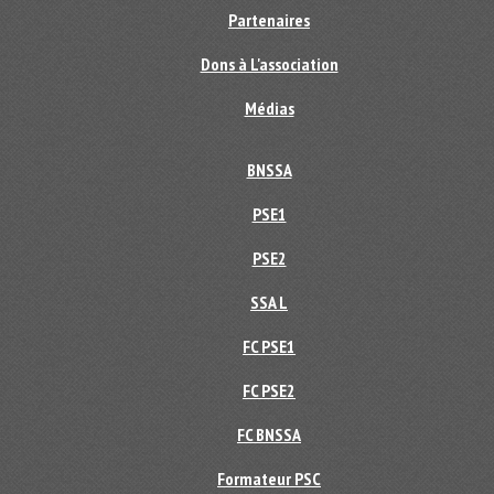
Partenaires
Dons à L'association
Médias
BNSSA
PSE1
PSE2
SSA L
FC PSE1
FC PSE2
FC BNSSA
Formateur PSC