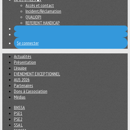
Accès et contact
Incident/Réclamation
QUALIOPI
REFERENT HANDICAP
Se connecter
Actualités
Présentation
L'équipe
EVENEMENT EXCEPTIONNEL
AUS 2026
Partenaires
Dons à L'association
Médias
BNSSA
PSE1
PSE2
SSA L