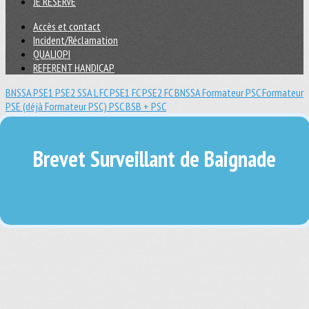
JE RESERVE
Accès et contact
Incident/Réclamation
QUALIOPI
REFERENT HANDICAP
BNSSA
PSE1
PSE2
SSA L
FC PSE1
FC PSE2
FC BNSSA
Formateur PSC
Formateur
PSE (déjà Formateur PSC)
PSC
BSB + PSC
Brevet Surveillant de Baignade