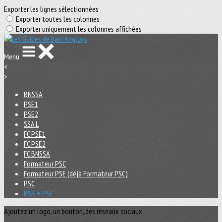
Exporter les lignes sélectionnées
Exporter toutes les colonnes
Exporter uniquement les colonnes affichées
Menu
<
>
BNSSA
PSE1
PSE2
SSA L
FC PSE1
FC PSE2
FC BNSSA
Formateur PSC
Formateur PSE (déjà Formateur PSC)
PSC
BSB + PSC
Ajoutez un logo, un bouton, des réseaux sociaux