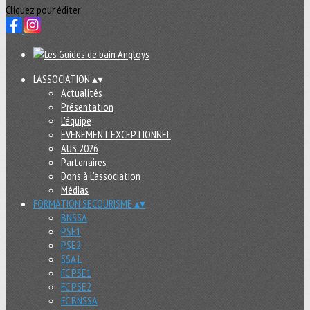
Cliquez pour éditer
L'ASSOCIATION
▴
▾
Actualités
Présentation
L'équipe
EVENEMENT EXCEPTIONNEL
AUS 2026
Partenaires
Dons à L'association
Médias
FORMATION SECOURISME
▴
▾
BNSSA
PSE1
PSE2
SSA L
FC PSE1
FC PSE2
FC BNSSA