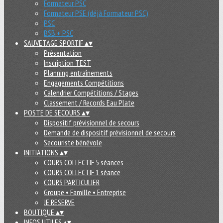
Formateur PSC
Formateur PSE (déjà Formateur PSC)
PSC
BSB + PSC
SAUVETAGE SPORTIF
▴
▾
Présentation
Inscription TEST
Planning entraînements
Engagements Compétitions
Calendrier Compétitions / Stages
Classement / Records Eau Plate
POSTE DE SECOURS
▴
▾
Dispositif prévisionnel de secours
Demande de dispositif prévisionnel de secours
Secouriste bénévole
INITIATIONS
▴
▾
COURS COLLECTIF 5 séances
COURS COLLECTIF 1 séance
COURS PARTICULIER
Groupe • Famille • Entreprise
JE RESERVE
BOUTIQUE
▴
▾
INFOS UTILES
▴
▾