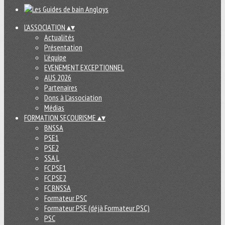
L'ASSOCIATION
▴
▾
Actualités
Présentation
L'équipe
EVENEMENT EXCEPTIONNEL
AUS 2026
Partenaires
Dons à L'association
Médias
FORMATION SECOURISME
▴
▾
BNSSA
PSE1
PSE2
SSA L
FC PSE1
FC PSE2
FC BNSSA
Formateur PSC
Formateur PSE (déjà Formateur PSC)
PSC