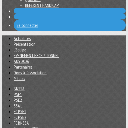
REFERENT HANDICAP
Se connecter
Actualités
Présentation
L'équipe
EVENEMENT EXCEPTIONNEL
AUS 2026
Partenaires
Dons à L'association
Médias
BNSSA
PSE1
PSE2
SSA L
FC PSE1
FC PSE2
FC BNSSA