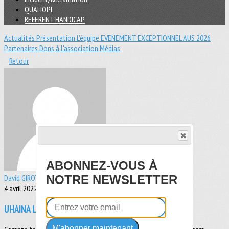
QUALIOPI
REFERENT HANDICAP
Actualités
Présentation
L'équipe
EVENEMENT EXCEPTIONNEL
AUS 2026
Partenaires
Dons à L'association
Médias
Retour
ABONNEZ-VOUS À
David GIROT
NOTRE NEWSLETTER
4 avril 2022
UHAINA LIFEGARD CHALLENGE REPORTEE !
M'abonner maintenant