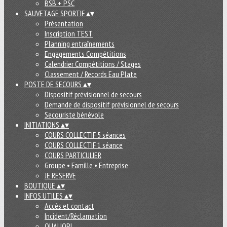
BSB + PSC
SAUVETAGE SPORTIF
▴
▾
Présentation
Inscription TEST
Planning entraînements
Engagements Compétitions
Calendrier Compétitions / Stages
Classement / Records Eau Plate
POSTE DE SECOURS
▴
▾
Dispositif prévisionnel de secours
Demande de dispositif prévisionnel de secours
Secouriste bénévole
INITIATIONS
▴
▾
COURS COLLECTIF 5 séances
COURS COLLECTIF 1 séance
COURS PARTICULIER
Groupe • Famille • Entreprise
JE RESERVE
BOUTIQUE
▴
▾
INFOS UTILES
▴
▾
Accès et contact
Incident/Réclamation
QUALIOPI