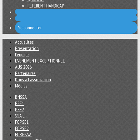
REFERENT HANDICAP
Se connecter
Actualités
Présentation
L'équipe
EVENEMENT EXCEPTIONNEL
AUS 2026
Partenaires
Dons à L'association
Médias
BNSSA
PSE1
PSE2
SSA L
FC PSE1
FC PSE2
FC BNSSA