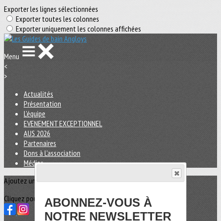
Exporter les lignes sélectionnées
Exporter toutes les colonnes
Exporter uniquement les colonnes affichées
Menu
<
>
Actualités
Présentation
L'équipe
EVENEMENT EXCEPTIONNEL
AUS 2026
Partenaires
Dons à L'association
Médias
Ajoutez un logo, un bouton, des réseaux sociaux
Cliquez pour éditer
ABONNEZ-VOUS À
NOTRE NEWSLETTER