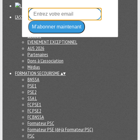
L'ASSOCIATION
▴
▾
Actualités
M'abonner maintenant
Présentation
L'équipe
EVENEMENT EXCEPTIONNEL
AUS 2026
Partenaires
Dons à L'association
Médias
FORMATION SECOURISME
▴
▾
BNSSA
PSE1
PSE2
SSA L
FC PSE1
FC PSE2
FC BNSSA
Formateur PSC
Formateur PSE (déjà Formateur PSC)
PSC