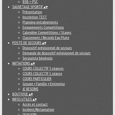
BSB + PSC
SAUVETAGE SPORTIF
▴
▾
Présentation
Inscription TEST
Planning entraînements
Engagements Compétitions
Calendrier Compétitions / Stages
Classement / Records Eau Plate
POSTE DE SECOURS
▴
▾
Dispositif prévisionnel de secours
Demande de dispositif prévisionnel de secours
Secouriste bénévole
INITIATIONS
▴
▾
COURS COLLECTIF 5 séances
COURS COLLECTIF 1 séance
COURS PARTICULIER
Groupe • Famille • Entreprise
JE RESERVE
BOUTIQUE
▴
▾
INFOS UTILES
▴
▾
Accès et contact
Incident/Réclamation
QUALIOPI