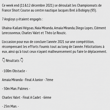
Ce week end (11&12 décembre 2021) se déroulait les Championnats de
France Short Course au centre nautique Jacques Brel à Bobigny (93).
7 Angloys y étaient engagés :
Uhaina-Kailani Hégoas, Naia Miranda, Amaia Miranda, Diego Lopes, Clément
Lerecouvreux, Charles Valet et Théo Le Rouzic.
L'occasion pour eux de conclure l'année 2021 sur une compétition,
récompensant les efforts fournis tout au long de l'année. Félicitations à
eux, ainsi qu'à tout ceux n'ayant malheuresement pu faire le déplacement.
👇 Résultats 👇
- 100m Obstacle -
Amaia Miranda - Final A Junior - 7ème
- 50m Man. Palmes -
Charles Valet - Final A Cadet - 6ème
- 25m Man. -