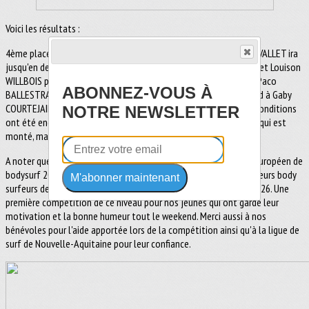
Voici les résultats :
4ème place pour Gaby COURTEJAIRE en catégorie open - Charles VALLET ira
jusqu'en demi-finale dans la même catégorie - Léandro VERHILLE et Louison
WILLBOIS passeront les premières séries des espoirs le samedi - Paco
ABONNEZ-VOUS À
BALLESTRAT ira jusqu'en demi-finale de la même catégorie quand à Gaby
COURTEJAIRE il finira une seconde fois 4ème. Chez les filles, les conditions
NOTRE NEWSLETTER
ont été encore plus compliquées dans l'après-midi, avec un vent qui est
monté, mais elles ont été vaillantes sur leur série.
A noter que cette compétition était la première étape du tour européen de
bodysurf 2025. Composée de deux étapes, elle permet aux meilleurs body
M'abonner maintenant
surfeurs de se qualifier pour la finale mondiale qui aura lieu en 2026. Une
première compétition de ce niveau pour nos jeunes qui ont gardé leur
motivation et la bonne humeur tout le weekend. Merci aussi à nos
bénévoles pour l'aide apportée lors de la compétition ainsi qu'à la ligue de
surf de Nouvelle-Aquitaine pour leur confiance.