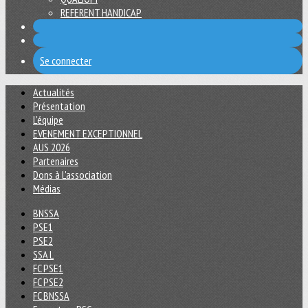
REFERENT HANDICAP
Se connecter
Actualités
Présentation
L'équipe
EVENEMENT EXCEPTIONNEL
AUS 2026
Partenaires
Dons à L'association
Médias
BNSSA
PSE1
PSE2
SSA L
FC PSE1
FC PSE2
FC BNSSA