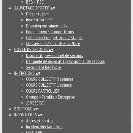
BSB + PSC
SAUVETAGE SPORTIF
▴
▾
Présentation
Inscription TEST
Planning entraînements
Engagements Compétitions
Calendrier Compétitions / Stages
Classement / Records Eau Plate
POSTE DE SECOURS
▴
▾
Dispositif prévisionnel de secours
Demande de dispositif prévisionnel de secours
Secouriste bénévole
INITIATIONS
▴
▾
COURS COLLECTIF 5 séances
COURS COLLECTIF 1 séance
COURS PARTICULIER
Groupe • Famille • Entreprise
JE RESERVE
BOUTIQUE
▴
▾
INFOS UTILES
▴
▾
Accès et contact
Incident/Réclamation
QUALIOPI