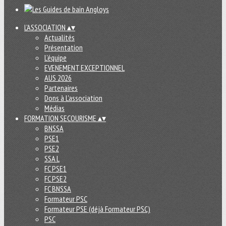
L'ASSOCIATION
▴
▾
Actualités
Présentation
L'équipe
EVENEMENT EXCEPTIONNEL
AUS 2026
Partenaires
Dons à L'association
Médias
FORMATION SECOURISME
▴
▾
BNSSA
PSE1
PSE2
SSA L
FC PSE1
FC PSE2
FC BNSSA
Formateur PSC
Formateur PSE (déjà Formateur PSC)
PSC