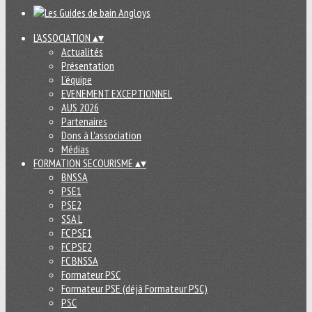
L'ASSOCIATION
▴
▾
Actualités
Présentation
L'équipe
EVENEMENT EXCEPTIONNEL
AUS 2026
Partenaires
Dons à L'association
Médias
FORMATION SECOURISME
▴
▾
BNSSA
PSE1
PSE2
SSA L
FC PSE1
FC PSE2
FC BNSSA
Formateur PSC
Formateur PSE (déjà Formateur PSC)
PSC