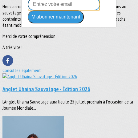
Nous accueillerons une centaines de collègiens pour une initiations au
sauvetage Côtier ce mercredi 22 mai de 13H à 17H30. Nous sommes
M'abonner maintenant
contraints d'annuler les entrainements OCEAN, l'ensemble des Coachs
étant mobilisés sur cet évènement.
Merci de votre compréhension
A très vite !
Consultez également
Anglet Uhaina Sauvatage - Édition 2026
L'Anglet Uhaina Sauvetage aura lieu le 25 juillet prochain à l'occasion de la
Journée Mondiale...