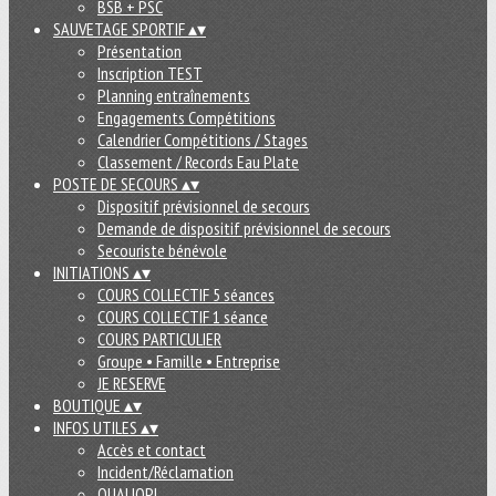
BSB + PSC
SAUVETAGE SPORTIF
▴
▾
Présentation
Inscription TEST
Planning entraînements
Engagements Compétitions
Calendrier Compétitions / Stages
Classement / Records Eau Plate
POSTE DE SECOURS
▴
▾
Dispositif prévisionnel de secours
Demande de dispositif prévisionnel de secours
Secouriste bénévole
INITIATIONS
▴
▾
COURS COLLECTIF 5 séances
COURS COLLECTIF 1 séance
COURS PARTICULIER
Groupe • Famille • Entreprise
JE RESERVE
BOUTIQUE
▴
▾
INFOS UTILES
▴
▾
Accès et contact
Incident/Réclamation
QUALIOPI