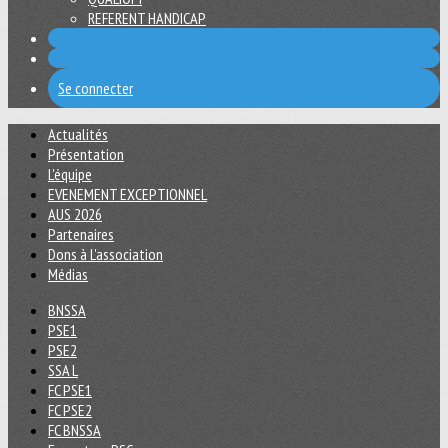
REFERENT HANDICAP
Se connecter
Actualités
Présentation
L'équipe
EVENEMENT EXCEPTIONNEL
AUS 2026
Partenaires
Dons à L'association
Médias
BNSSA
PSE1
PSE2
SSA L
FC PSE1
FC PSE2
FC BNSSA