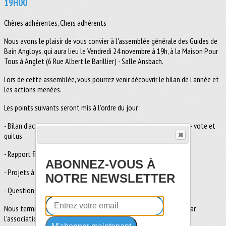
19H00
Chères adhérentes, Chers adhérents
Nous avons le plaisir de vous convier à l'assemblée générale des Guides de
Bain Angloys, qui aura lieu le Vendredi 24 novembre à 19h, à la Maison Pour
Tous à Anglet (6 Rue Albert le Barillier) - Salle Ansbach.
Lors de cette assemblée, vous pourrez venir découvrir le bilan de l'année et
les actions menées.
Les points suivants seront mis à l'ordre du jour :
- Bilan d’activité 2023 – Organisation et objectifs pédagogiques - vote et
quitus
- Rapport financier 2023 et Budget 2024– vote et quitus
ABONNEZ-VOUS À
- Projets à venir
NOTRE NEWSLETTER
- Questions diverses
Nous terminerons l'Assemblée Générale autour d'un pot offert par
l'association.