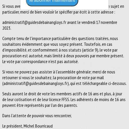
M'abonner maintenant
Si vous avez des questions spécifiques ou la volonté d'aborder un sujet en
particulier, merci de bien vouloir le spécifier par écrit à cette adresse :
administratif@guidesdebainangloys.fr avant le vendredi 17 novembre
2023.
Compte tenu de l'importance particulière des questions traitées, nous
souhaitons évidemment que vous soyez présent. Toutefois, en cas
d'impossibilité, et conformément à nos statuts (article 9), le vote par
procuration est autorisé, mais limité à deux pouvoirs par membre présent.
Le vote par correspondance n’est pas autorisé.
Si vous ne pouvez pas assister à l'assemblée générale; merci de nous
retourner si vous le souhaitez, la procuration de vote par mail
(administratif@guidesdebainangloys.fr), qui est téléchargeable ci-dessous.
Seuls auront le droit de vote les membres actifs de 16 ans et plus, à jour
de leur cotisation et de leur licence FFSS. Les adhérents de moins de 16 ans
peuvent être représentés par l’un des parents.
Dans l'attente de pouvoir vous rencontrer,
Le président, Michel Bourricaud