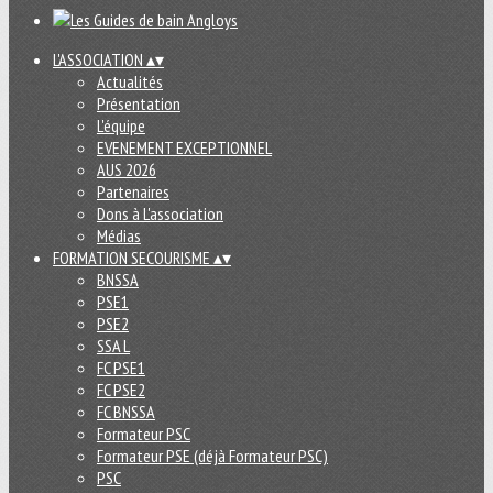
L'ASSOCIATION
▴
▾
Actualités
Présentation
L'équipe
EVENEMENT EXCEPTIONNEL
AUS 2026
Partenaires
Dons à L'association
Médias
FORMATION SECOURISME
▴
▾
BNSSA
PSE1
PSE2
SSA L
FC PSE1
FC PSE2
FC BNSSA
Formateur PSC
Formateur PSE (déjà Formateur PSC)
PSC