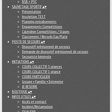
BSB + PSC
SAUVETAGE SPORTIF
▴
▾
Présentation
Inscription TEST
Planning entraînements
Engagements Compétitions
Calendrier Compétitions / Stages
Classement / Records Eau Plate
POSTE DE SECOURS
▴
▾
Dispositif prévisionnel de secours
Demande de dispositif prévisionnel de secours
Secouriste bénévole
INITIATIONS
▴
▾
COURS COLLECTIF 5 séances
COURS COLLECTIF 1 séance
COURS PARTICULIER
Groupe • Famille • Entreprise
JE RESERVE
BOUTIQUE
▴
▾
INFOS UTILES
▴
▾
Accès et contact
Incident/Réclamation
QUALIOPI