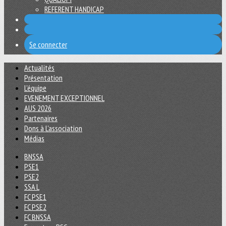
REFERENT HANDICAP
Se connecter
Actualités
Présentation
L'équipe
EVENEMENT EXCEPTIONNEL
AUS 2026
Partenaires
Dons à L'association
Médias
BNSSA
PSE1
PSE2
SSA L
FC PSE1
FC PSE2
FC BNSSA